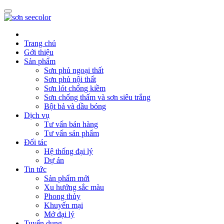
Trang chủ
Gới thiệu
Sản phẩm
Sơn phủ ngoại thất
Sơn phủ nội thất
Sơn lót chống kiềm
Sơn chống thấm và sơn siêu trắng
Bột bả và dầu bóng
Dịch vụ
Tư vấn bán hàng
Tư vấn sản phẩm
Đối tác
Hệ thống đại lý
Dự án
Tin tức
Sản phẩm mới
Xu hướng sắc màu
Phong thủy
Khuyến mại
Mở đại lý
Tuyển dụng