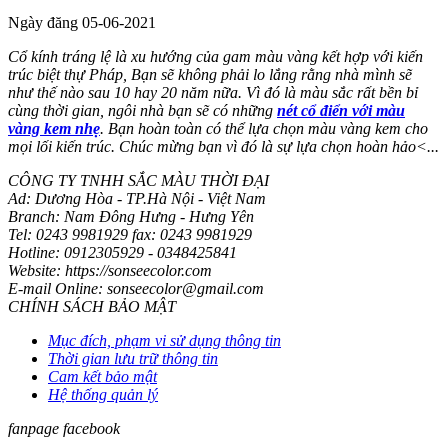
Ngày đăng 05-06-2021
Cổ kính tráng lệ là xu hướng của gam màu vàng kết hợp với kiến
trúc biệt thự Pháp, Bạn sẽ không phải lo lắng rằng nhà mình sẽ
như thế nào sau 10 hay 20 năm nữa. Vì đó là màu sắc rất bền bỉ
cùng thời gian, ngôi nhà bạn sẽ có những
nét cổ điển với màu
vàng kem nhẹ
. Bạn hoàn toàn có thể lựa chọn màu vàng kem cho
mọi lối kiến trúc. Chúc mừng bạn vì đó là sự lựa chọn hoàn hảo<...
CÔNG TY TNHH SẮC MÀU THỜI ĐẠI
Ad: Dương Hòa - TP.Hà Nội - Việt Nam
Branch: Nam Đông Hưng - Hưng Yên
Tel: 0243 9981929 fax: 0243 9981929
Hotline: 0912305929 - 0348425841
Website: https://sonseecolor.com
E-mail Online: sonseecolor@gmail.com
CHÍNH SÁCH BẢO MẬT
Mục đích, phạm vi sử dụng thông tin
Thời gian lưu trữ thông tin
Cam kết bảo mật
Hệ thống quản lý
fanpage facebook