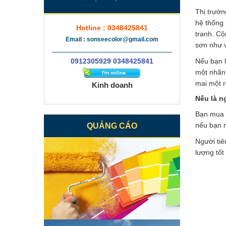
Thị trườn
hệ thống 
Hotline : 0348425841
tranh. Cộ
Email : sonseecolor@gmail.com
sơn như 
0912305929 0348425841
Nếu bạn l
một nhãn 
mai một r
Kinh doanh
Nếu là n
Bạn mua 
nếu bạn m
QUẢNG CÁO
Người tiê
lượng tốt