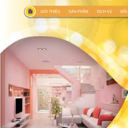
GỚI THIỆU
SẢN PHẨM
DỊCH VỤ
ĐỐI