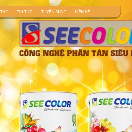
 TÁC
TIN TỨC
TUYỂN DỤNG
LIÊN HỆ