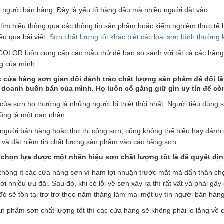
o người bán hàng: Đây là yếu tố hàng đầu mà nhiều người đặt vào.
 tìm hiểu thông qua các thông tin sản phẩm hoặc kiểm nghiệm thực t
iểu qua bài viết:
Sơn chất lượng tốt khác biệt các loại sơn bình thường
OLOR luôn cung cấp các mẫu thử để bạn so sánh với tất cả các hãng 
g của mình.
ác cửa hàng sơn gian dối đánh tráo chất lượng sản phẩm để đổi lấ
 doanh buôn bán của mình. Họ luôn cố gắng giữ gìn uy tín để cò
i của sơn họ thường là những người bị thiệt thòi nhất. Người tiêu dùng s
ũng là một nạn nhân.
người bán hàng hoặc thợ thi công sơn, cũng không thể hiểu hay đánh
 và đặt niềm tin chất lượng sản phẩm vào các hãng sơn.
 chọn lựa được một nhãn hiệu sơn chất lượng tốt là đã quyết địn
không ít các cửa hàng sơn vì ham lợi nhuận trước mắt mà dấn thân ch
ới nhiều ưu đãi. Sau đó, khi có lỗi về sơn xảy ra thì rất vất vả phải gây
ỗi đó sẽ tồn tại trơ trơ theo năm tháng làm mai một uy tín người bán hàng
ản phẩm sơn chất lượng tốt thì các cửa hàng sẽ không phải lo lắng về 