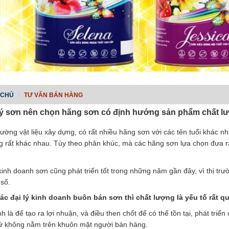
 CHỦ
TƯ VẤN BÁN HÀNG
lý sơn nên chọn hãng sơn có định hướng sản phẩm chất l
trường vật liệu xây dựng, có rất nhiều hãng sơn với các tên tuổi khác 
 rất khác nhau. Tùy theo phân khúc, mà các hãng sơn lựa chọn đưa ra
inh doanh sơn cũng phát triển tốt trong những năm gần đây, vì thị trư
 số.
các đại lý kinh doanh buôn bán sơn thì chất lượng là yếu tố rất qu
h là để tạo ra lợi nhuận, và điều then chốt để có thể tồn tại, phát triể
ứ không nằm trên khuôn mặt người bán hàng.