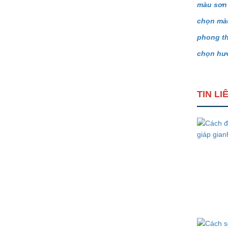
màu sơn
chọn mà
phong th
chọn hướ
TIN L