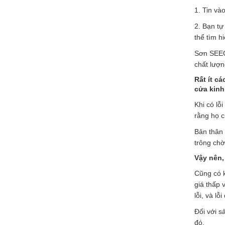
1. Tin và
2. Bạn tự
thể tìm h
Sơn SEEC
chất lượn
Rất ít c
cửa kinh
Khi có lỗ
rằng họ c
Bản thân 
trông chờ
Vậy nên,
Cũng có 
giá thấp v
lỗi, và l
Đối với s
đó.