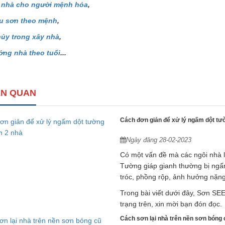
 nhà cho người mệnh hỏa
,
u sơn theo mệnh
,
ủy trong xây nhà
,
ng nhà theo tuổi
...
IÊN QUAN
Cách đơn giản để xử lý ngấm dột tườ
Ngày đăng 28-02-2023
Có một vấn đề mà các ngôi nhà l
Tường giáp gianh thường bị ngấm
tróc, phồng rộp, ảnh hưởng nặng
Trong bài viết dưới đây, Sơn S
trạng trên, xin mời bạn đón đọc.
Cách sơn lại nhà trên nền sơn bóng 