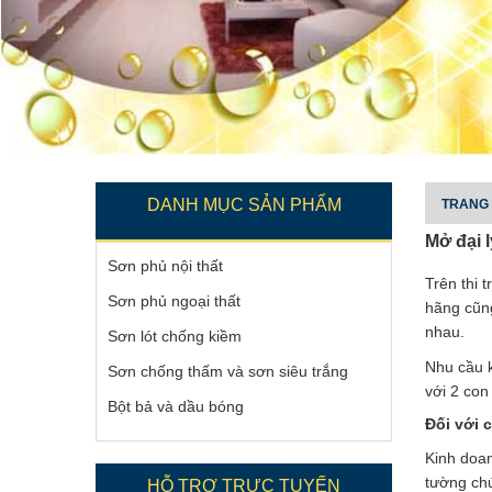
DANH MỤC SẢN PHẨM
TRANG
Mở đại 
Sơn phủ nội thất
Trên thi 
Sơn phủ ngoại thất
hãng cũng
nhau.
Sơn lót chống kiềm
Nhu cầu k
Sơn chống thấm và sơn siêu trắng
với 2 con
Bột bả và dầu bóng
Đối với 
Kinh doan
tường ch
HỖ TRỢ TRỰC TUYẾN