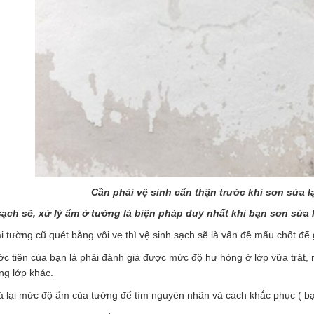
Cần phải vệ sinh cẩn thận trước khi sơn sửa lạ
sạch sẽ, xử lý ẩm ở tường là biện pháp duy nhất khi bạn sơn sửa l
ại tường cũ quét bằng vôi ve thì vệ sinh sạch sẽ là vấn đề mấu chốt để
ước tiên của bạn là phải đánh giá được mức độ hư hỏng ở lớp vữa trát, 
bằng lớp khác.
á lại mức độ ẩm của tường để tìm nguyên nhân và cách khắc phục ( bạn 