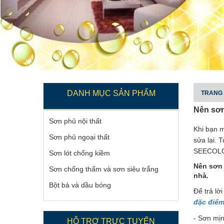
DANH MỤC SẢN PHẨM
TRANG
Nên sơn
Sơn phủ nội thất
Khi bạn m
Sơn phủ ngoại thất
sửa lại. 
SEECOLOR
Sơn lót chống kiềm
Nên sơn 
Sơn chống thấm và sơn siêu trắng
nhà.
Bột bả và dầu bóng
Để trả lờ
đặc điểm
- Sơn mịn
HỖ TRỢ TRỰC TUYẾN