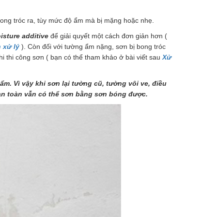
 bong tróc ra, tùy mức độ ẩm mà bị mặng hoặc nhẹ.
isture additive
để giải quyết một cách đơn giản hơn (
 xử lý
). Còn đối với tường ẩm nặng, sơn bị bong tróc
 thi công sơn ( bạn có thể tham khảo ở bài viết sau
Xử
m. Vì vậy khi sơn lại tường cũ, tường vôi ve, điều
hoàn toàn vẫn có thể sơn bằng sơn bóng được.