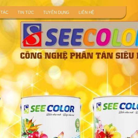
 TÁC
TIN TỨC
TUYỂN DỤNG
LIÊN HỆ