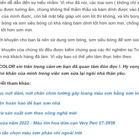
kiến dễ dẫn đến sự hiểu nhầm: Vì như đã nói, các loại sơn ( không ch
ịu được tường ẩm, chúng không thể thẩm thấu và bám dính được vào 
 của mình được, còn bề mặt tiếp giáp với sơn lót thì không, và khi bong
 bóng và sơn siêu bóng có khả năng bám dính tốt hơn sơn mịn, chống 
ệ tốt hơn sơn mịn.
ời khuyên cho bạn là nên sử dụng sơn bóng, sơn siêu bóng để sơn sửa l
 khuyên của chúng tôi đều được kiểm chứng qua các thí nghiệm tại T
 mà khách hàng đã làm. Vì vậy bạn có thể yên tâm thực hiện theo.
OLOR xin trân trọng cảm ơn bạn đã quan tâm đón đọc !. Hy vọng 
ó khăn của mình trong việc sơn sửa lại ngôi nhà thân yêu.
viết tham khảo:
c nứt dăm, nứt chân chim tường gây loang màu sơn bằng sơn loạ
iện hoàn hảo để bạn sơn nhà
h từ sản xuất sơn theo công nghệ mới
của năm 2022 - Màu tím hoa dừa cạn Very Peri 17-3938
 tắc chọn màu sơn phào chỉ ngoài trời