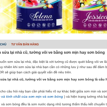
 CHỦ
TƯ VẤN BÁN HÀNG
 sửa lại nhà cũ, tường vôi ve bằng sơn mịn hay sơn bóng
uốn sơn sửa lại nhà, đặc biệt là với tường cũ được quét bằng vôi ve 
Tuy nhiên khi sơn sửa lại nhà bạn cần có những lưu ý như sau để đảm 
 sẽ giúp bạn cách giải quyết vấn đề nêu trên.
sửa lại nhà cũ, tường vôi ve bằng sơn mịn hay sơn bóng là câu h
i cho câu hỏi này bạn cần phải hiểu rõ sự khác biệt giữa sơn mịn và sơn
 và tính chất của sơn mịn và sơn bón
g
) và hiện trạng tường nhà b
 và sơn bóng đều là sơn nước dạng nhũ tương thẩm thấu kết chuyển th