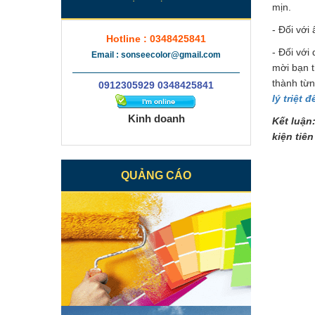
mịn.
- Đối với
Hotline : 0348425841
- Đối với
Email : sonseecolor@gmail.com
mời bạn t
thành từn
0912305929 0348425841
lý triệt
Kinh doanh
Kết luận
kiện tiê
QUẢNG CÁO