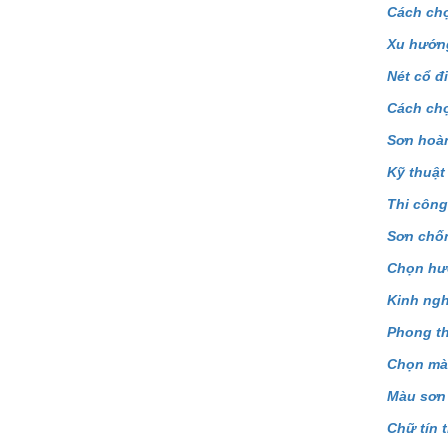
Cách chọ
Xu hướn
Nét cổ đ
Cách chọ
Sơn hoàn
Kỹ thuật
Thi công
Sơn chố
Chọn hướ
Kinh ng
Phong th
Chọn mà
Màu sơn 
Chữ tín 