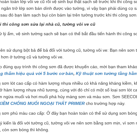
hoàn toàn lớp vôi ve cũ rồi vệ sinh bụi thật sạch sẽ trước khi thi công
 ngăn trở lớp sơn bán dính được vào tường, vì vậy bạn phải dùng cọ
 sau đó bạn làm sạch bụi còn bám lại trên tường trước khi thi công sơn
i thi công sơn sửa lại nhà cũ, tường vôi ve cũ
ử lý ẩm, vệ sinh tường sạch sẽ bạn có thể bắt đầu tiến hành thi công 
ên sử dụng bột bả để bả đối với tường cũ, tường vôi ve: Bạn nên sơn t
hơn ở tường cũ và tường vôi ve.
o đúng quy trình thi công sơn đã được khuyến cáo, mời bạn tham khảo 
g thấm hiệu quả với 5 bước cơ bản
,
Kỹ thuật sơn tường tầng hầ
g sơn lót cao cấp có hàm lượng nhựa nhiều có khả năng kháng kiềm, k
ở hàm lượng nhựa nhũ tương, cùng với đó chỉ có một số loại sơn lót 
n ngừa muối và hơi muối phá hủy màng sơn và màu sơn. Sơn SEEC
IỀM CHỐNG MUỐI NGOẠI THẤT PRIMER
cho trường hợp này.
g sơn phủ màu cao cấp: Ở đây bạn hoàn toàn có thể sử dụng sơn bóng
ý kiến là đối với tường cũ, tường vôi ve nên sơn bằng sơn mịn, vì sơ
, còn sơn bóng thì không.