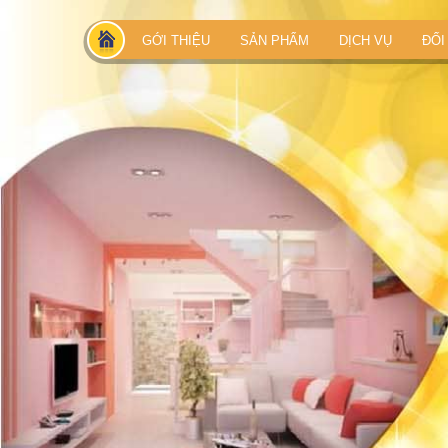
GỚI THIỆU
SẢN PHẨM
DỊCH VỤ
ĐỐI