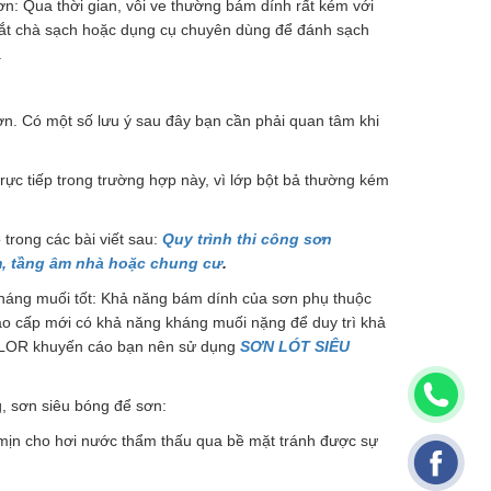
 sơn: Qua thời gian, vôi ve thường bám dính rất kém với
 sắt chà sạch hoặc dụng cụ chuyên dùng để đánh sạch
.
sơn. Có một số lưu ý sau đây bạn cần phải quan tâm khi
rực tiếp trong trường hợp này, vì lớp bột bả thường kém
trong các bài viết sau:
Quy trình thi công sơn
m, tầng âm nhà hoặc chung cư
.
háng muối tốt: Khả năng bám dính của sơn phụ thuộc
cao cấp mới có khả năng kháng muối nặng để duy trì khả
OLOR khuyến cáo bạn nên sử dụng
SƠN LÓT SIÊU
, sơn siêu bóng để sơn:
n mịn cho hơi nước thẩm thấu qua bề mặt tránh được sự