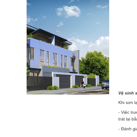
Vệ sinh 
Khi sơn l
- Việc tr
trát lại 
- Đánh gi