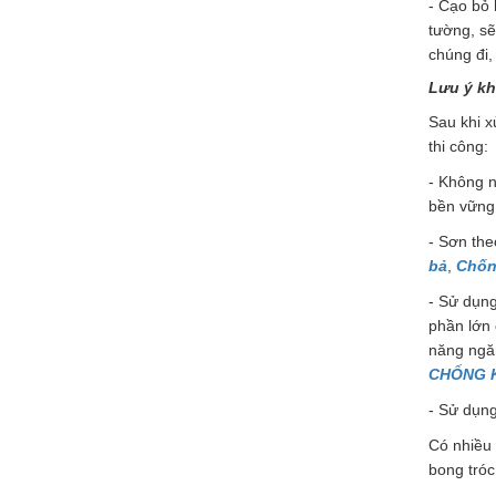
- Cạo bỏ 
tường, sẽ
chúng đi,
Lưu ý kh
Sau khi x
thi công:
- Không n
bền vững 
- Sơn the
bả
,
Chốn
- Sử dụn
phần lớn 
năng ngă
CHỐNG K
- Sử dụn
Có nhiều 
bong tróc