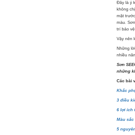
Đây là ý 
không ch
mặt trước
màu. Sơn
trí bảo v
Vậy nên l
Những lời
nhiều năm
Sơn SEEC
những kh
Các bài 
Khắc phụ
3 điều k
6 lợi íc
Màu sắc 
5 nguyên