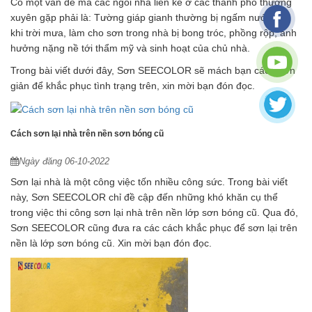
Có một vấn đề mà các ngôi nhà liền kề ở các thành phố thường
xuyên gặp phải là: Tường giáp gianh thường bị ngấm nước mỗi
khi trời mưa, làm cho sơn trong nhà bị bong tróc, phồng rộp, ảnh
hưởng nặng nề tới thẩm mỹ và sinh hoạt của chủ nhà.
Trong bài viết dưới đây, Sơn SEECOLOR sẽ mách bạn cách đơn
giản để khắc phục tình trạng trên, xin mời bạn đón đọc.
Cách sơn lại nhà trên nền sơn bóng cũ
Ngày đăng 06-10-2022
Sơn lại nhà là một công việc tốn nhiều công sức. Trong bài viết
này, Sơn SEECOLOR chỉ đề cập đến những khó khăn cụ thể
trong việc thi công sơn lại nhà trên nền lớp sơn bóng cũ. Qua đó,
Sơn SEECOLOR cũng đưa ra các cách khắc phục để sơn lại trên
nền là lớp sơn bóng cũ. Xin mời bạn đón đọc.